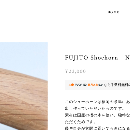
HOME
FUJITO Shoehorn Na
¥22,000
なら
手数料無料
このシューホーンは福岡の糸島にあるDou
出し作っていただいたものです。
素材は国産の楢の木を使い、独特
ただくためです。
藤戸自身が玄関に置いても画にな