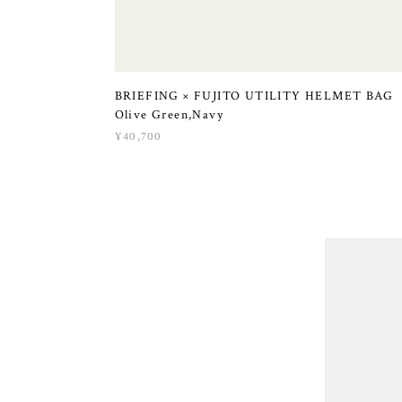
BRIEFING × FUJITO UTILITY HELMET BA
Olive Green,Navy
¥40,700