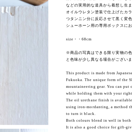
などの実用的な道具から着想し生
オイルウレタン塗装で仕上げたカ
つタンニン分に反応させて黒く変
シューホーン用の専用ボックスに
size・・68cm
※商品の写真はできる限り実物の色
と色味が少し異なる場合がござい
This product is made from Japanes
Fukuoka. The unique form of the Sh
mountaineering gear. You can put 
while holding them with your righ
The oil urethane finish is availabl
using iron-mordanting, a method th
to turn it black.
Both colours blend in well in both
It is also a good choice for gift-gi