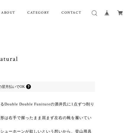
ABOUT
CATEGORY
CONTACT
tural
の
翌月払いでOK
ble Double Funitureの酒井氏に1点ずつ削り
な形は右手で握ったまま屈まず左右の靴を履いてい
るシューホーンが欲しいという想いから、登山用具