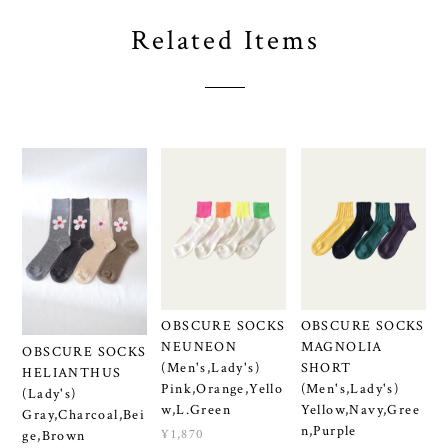
Related Items
OBSCURE SOCKS
OBSCURE SOCKS
NEUNEON
MAGNOLIA
OBSCURE SOCKS
(Men's,Lady's)
SHORT
HELIANTHUS
Pink,Orange,Yello
(Men's,Lady's)
(Lady's)
w,L.Green
Yellow,Navy,Gree
Gray,Charcoal,Bei
n,Purple
¥1,870
ge,Brown