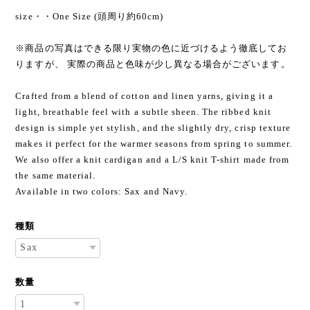
size・・One Size (頭周り約60cm)
※商品の写真はできる限り実物の色に近づけるよう徹底してお
りますが、 実際の商品と色味が少し異なる場合がございます。
Crafted from a blend of cotton and linen yarns, giving it a
light, breathable feel with a subtle sheen. The ribbed knit
design is simple yet stylish, and the slightly dry, crisp texture
makes it perfect for the warmer seasons from spring to summer.
We also offer a knit cardigan and a L/S knit T-shirt made from
the same material.
Available in two colors: Sax and Navy.
種類
数量