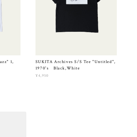
azz" 1,
SUKITA Archives S/S Tee "Untitled",
1970's Black,White
¥4,950