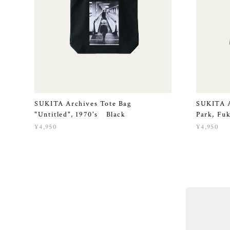
SUKITA Archives Tote Bag
SUKITA A
"Untitled", 1970's Black
Park, Fu
¥4,950
¥4,950