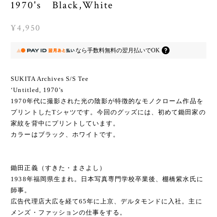
1970's Black,White
¥4,950
なら
手数料無料の
翌月払いでOK
SUKITA Archives S/S Tee
‘Untitled, 1970’s
1970年代に撮影された光の陰影が特徴的なモノクローム作品を
プリントしたTシャツです。今回のグッズには、初めて鋤田家の
家紋を背中にプリントしています。
カラーはブラック、ホワイトです。
鋤田正義（すきた・まさよし）
1938年福岡県生まれ。日本写真専門学校卒業後、棚橋紫水氏に
師事。
広告代理店大広を経て65年に上京、デルタモンドに入社。主に
メンズ・ファッションの仕事をする。