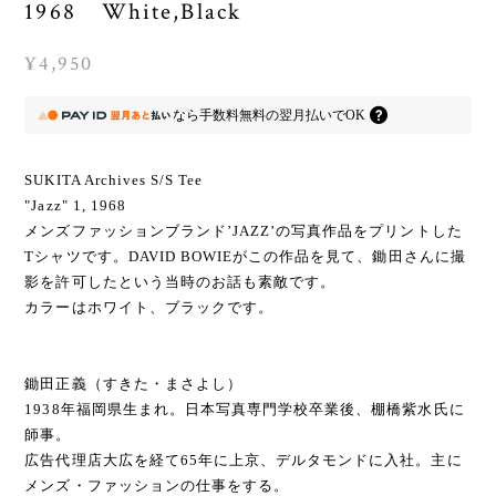
1968 White,Black
¥4,950
なら
手数料無料の
翌月払いでOK
SUKITA Archives S/S Tee
"Jazz" 1, 1968
メンズファッションブランド’JAZZ’の写真作品をプリントした
Tシャツです。DAVID BOWIEがこの作品を見て、鋤田さんに撮
影を許可したという当時のお話も素敵です。
カラーはホワイト、ブラックです。
鋤田正義（すきた・まさよし）
1938年福岡県生まれ。日本写真専門学校卒業後、棚橋紫水氏に
師事。
広告代理店大広を経て65年に上京、デルタモンドに入社。主に
メンズ・ファッションの仕事をする。