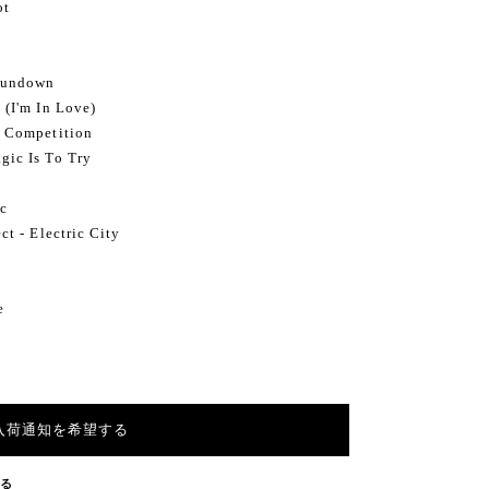
ot
Sundown
(I'm In Love)
 Competition
ic Is To Try
ic
t - Electric City
e
入荷通知を希望する
する