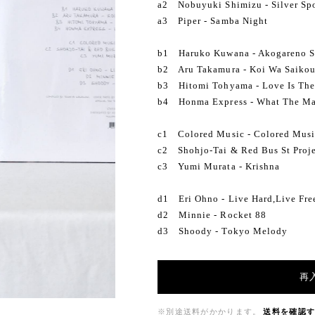
a2 Nobuyuki Shimizu - Silver Sp
a3 Piper - Samba Night
b1 Haruko Kuwana - Akogareno 
b2 Aru Takamura - Koi Wa Saikou 
b3 Hitomi Tohyama - Love Is The
b4 Honma Express - What The Mag
c1 Colored Music - Colored Mus
c2 Shohjo-Tai & Red Bus St Projec
c3 Yumi Murata - Krishna
d1 Eri Ohno - Live Hard,Live Fre
d2 Minnie - Rocket 88
d3 Shoody - Tokyo Melody
再
※別途送料がかかります。
送料を確認