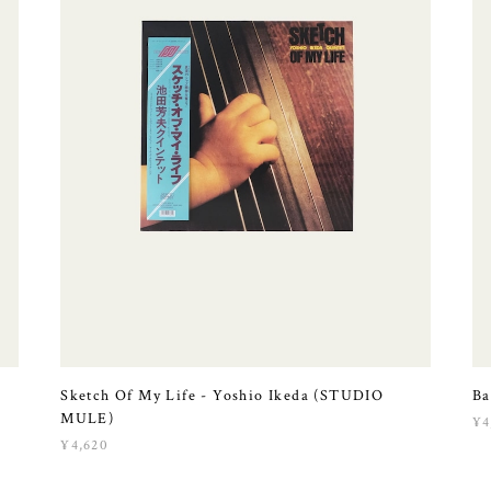
Sketch Of My Life - Yoshio Ikeda (STUDIO
Ba
MULE)
¥4
¥4,620