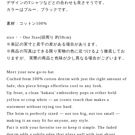
デザインのTシャツなどとの合わせも良さそうです。
カラーはブルー、ブラックです。
素材 : コットン100%
size・・One Size(頭周り 約58cm)
※表記の実寸と若干の差がある場合があります。
※商品の写真はできる限り実物の色に近づけるよう徹底してお
りますが、 実際の商品と色味が少し異なる場合がございます。
Meet your new go-to hat.
Crafted from 100% cotton denim with just the right amount of
fade, this piece brings effortless cool to any look.
Up front, a clean ‘hakata’ embroidery pops in either bold
yellow or crisp white — an iconic touch that makes a
statement without trying too hard.
The brim is perfectly sized — not too big, not too small —
making it an easy fit for anyone, any style.
Pair it with your favorite tee or keep it simple. The faded
denim adds a subtle edge that plays well with just about