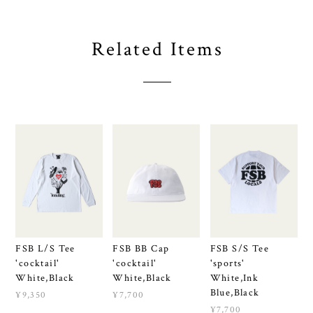
Related Items
FSB L/S Tee
FSB BB Cap
FSB S/S Tee
'cocktail'
'cocktail'
'sports'
White,Black
White,Black
White,Ink
Blue,Black
¥9,350
¥7,700
¥7,700