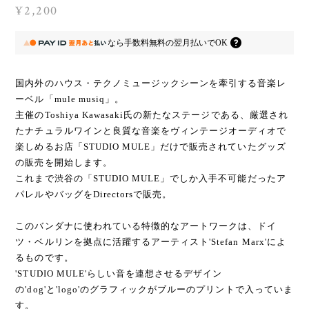
¥2,200
なら
手数料無料の
翌月払いでOK
国内外のハウス・テクノミュージックシーンを牽引する音楽レ
ーベル「mule musiq」。
主催のToshiya Kawasaki氏の新たなステージである、厳選され
たナチュラルワインと良質な音楽をヴィンテージオーディオで
楽しめるお店「STUDIO MULE」だけで販売されていたグッズ
の販売を開始します。
これまで渋谷の「STUDIO MULE」でしか入手不可能だったア
パレルやバッグをDirectorsで販売。
このバンダナに使われている特徴的なアートワークは、ドイ
ツ・ベルリンを拠点に活躍するアーティスト'Stefan Marx'によ
るものです。
'STUDIO MULE'らしい音を連想させるデザイン
の'dog'と'logo'のグラフィックがブルーのプリントで入っていま
す。