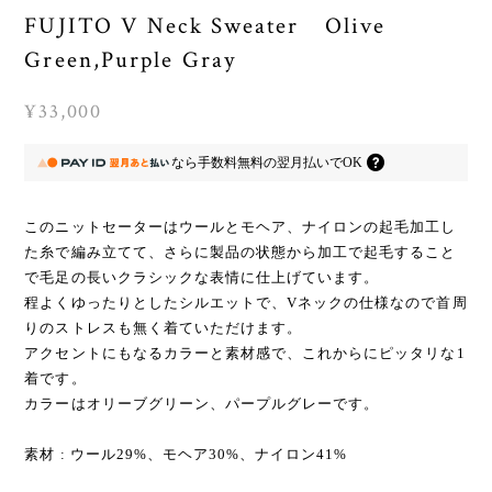
FUJITO V Neck Sweater Olive
Green,Purple Gray
¥33,000
なら
手数料無料の
翌月払いでOK
このニットセーターはウールとモヘア、ナイロンの起毛加工し
た糸で編み立てて、さらに製品の状態から加工で起毛すること
で毛足の長いクラシックな表情に仕上げています。
程よくゆったりとしたシルエットで、Vネックの仕様なので首周
りのストレスも無く着ていただけます。
アクセントにもなるカラーと素材感で、これからにピッタリな1
着です。
カラーはオリーブグリーン、パープルグレーです。
素材 : ウール29%、モヘア30%、ナイロン41%