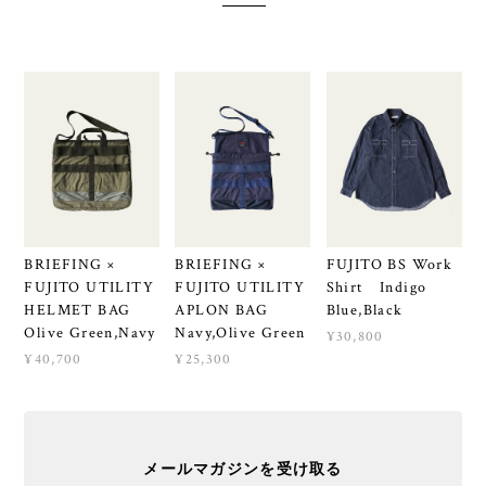
BRIEFING ×
BRIEFING ×
FUJITO BS Work
FUJITO UTILITY
FUJITO UTILITY
Shirt Indigo
HELMET BAG
APLON BAG
Blue,Black
Olive Green,Navy
Navy,Olive Green
¥30,800
¥40,700
¥25,300
メールマガジンを受け取る