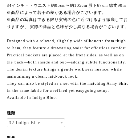
34インチ・・ウエスト約95cm〜約105cm 股下67cm 総丈99m
※商品によって若干の差がある場合がございます。
※商品の写真はできる限り実物の色に近づけるよう徹底してお
りますが、 実際の商品と色味が少し異なる場合がございます。
Designed with a relaxed, slightly wide silhouette from thigh
to hem, they feature a drawstring waist for effortless comfort.
Practical pockets are placed at the front sides, as well as on
the back—both inside and out—adding subtle functionality.
The denim texture brings a gentle workwear nuance, while
maintaining a clean, laid-back look.
They can also be styled as a set with the matching Army Shirt
in the same fabric for a refined yet easygoing setup.
Available in Indigo Blue.
種類
数量