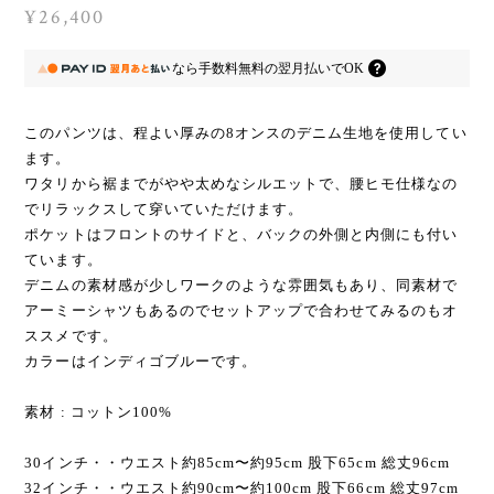
¥26,400
なら
手数料無料の
翌月払いでOK
このパンツは、程よい厚みの8オンスのデニム生地を使用してい
ます。
ワタリから裾までがやや太めなシルエットで、腰ヒモ仕様なの
でリラックスして穿いていただけます。
ポケットはフロントのサイドと、バックの外側と内側にも付い
ています。
デニムの素材感が少しワークのような雰囲気もあり、同素材で
アーミーシャツもあるのでセットアップで合わせてみるのもオ
ススメです。
カラーはインディゴブルーです。
素材 : コットン100%
30インチ・・ウエスト約85cm〜約95cm 股下65cm 総丈96cm
32インチ・・ウエスト約90cm〜約100cm 股下66cm 総丈97cm