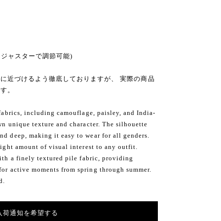
〜、アジャスターで調節可能)
に近づけるよう徹底しておりますが、 実際の商品
ます。
 fabrics, including camouflage, paisley, and India-
own unique texture and character. The silhouette
nd deep, making it easy to wear for all genders.
ight amount of visual interest to any outfit.
ith a finely textured pile fabric, providing
 for active moments from spring through summer.
d.
入荷通知を希望する