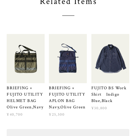
Related Items
BRIEFING ×
BRIEFING ×
FUJITO BS Work
FUJITO UTILITY
FUJITO UTILITY
Shirt Indigo
HELMET BAG
APLON BAG
Blue,Black
Olive Green,Navy
Navy,Olive Green
¥30,800
¥40,700
¥25,300