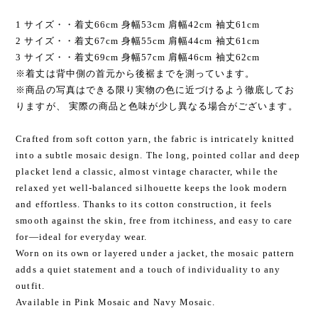
1 サイズ・・着丈66cm 身幅53cm 肩幅42cm 袖丈61cm
2 サイズ・・着丈67cm 身幅55cm 肩幅44cm 袖丈61cm
3 サイズ・・着丈69cm 身幅57cm 肩幅46cm 袖丈62cm
※着丈は背中側の首元から後裾までを測っています。
※商品の写真はできる限り実物の色に近づけるよう徹底してお
りますが、 実際の商品と色味が少し異なる場合がございます。
Crafted from soft cotton yarn, the fabric is intricately knitted
into a subtle mosaic design. The long, pointed collar and deep
placket lend a classic, almost vintage character, while the
relaxed yet well-balanced silhouette keeps the look modern
and effortless. Thanks to its cotton construction, it feels
smooth against the skin, free from itchiness, and easy to care
for—ideal for everyday wear.
Worn on its own or layered under a jacket, the mosaic pattern
adds a quiet statement and a touch of individuality to any
outfit.
Available in Pink Mosaic and Navy Mosaic.