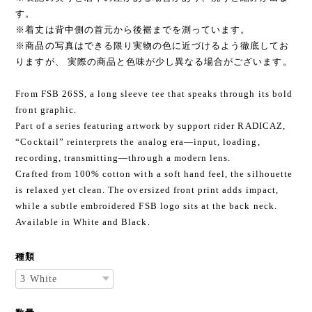
す。
※着丈は背中側の首元から後裾までを測っています。
※商品の写真はできる限り実物の色に近づけるよう徹底してお
りますが、 実際の商品と色味が少し異なる場合がございます。
From FSB 26SS, a long sleeve tee that speaks through its bold
front graphic.
Part of a series featuring artwork by support rider RADICAZ,
“Cocktail” reinterprets the analog era—input, loading,
recording, transmitting—through a modern lens.
Crafted from 100% cotton with a soft hand feel, the silhouette
is relaxed yet clean. The oversized front print adds impact,
while a subtle embroidered FSB logo sits at the back neck.
Available in White and Black.
種類