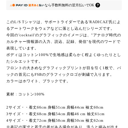
なら
手数料無料の
翌月払いでOK
このL/S Tシャツは、サポートライダーである'RADICAZ'氏によ
るアートワークをウェアなどに落とし込んだシリーズです。
今回の'cocktail'のグラフィックのイメージは、"アナログ時代の
カルチャー情報源の入力、読込、記録、発信"を現代のワードで
表現しています。
ボディはコットン100%で生地感は柔らかく程よくゆったりとし
たシルエットです。
フロントの大きめなグラフィックプリントが目を引く1枚で、バ
ックの首元にもFSBのグラフィックロゴが刺繍で入ります。
カラーはホワイト、ブラックです。
素材 : コットン100%
2サイズ・・着丈66cm 身幅51cm 肩幅44cm 袖丈60cm
3サイズ・・着丈68cm 身幅54cm 肩幅46 cm 袖丈61cm
4サイズ・・着丈72cm 身幅58cm 肩幅50cm 袖丈62cm
※表記の実寸と若干の差がある場合があり、洗うと縮みが出ま