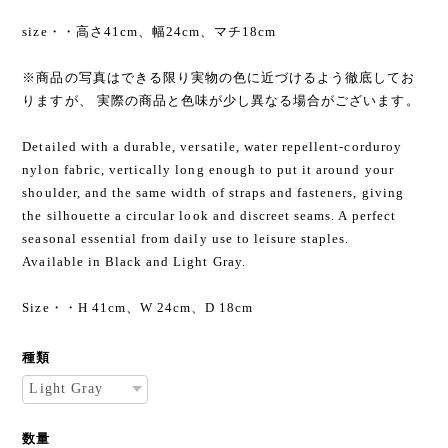
size・・高さ41cm、幅24cm、マチ18cm
※商品の写真はできる限り実物の色に近づけるよう徹底してお
りますが、 実際の商品と色味が少し異なる場合がございます。
Detailed with a durable, versatile, water repellent-corduroy
nylon fabric, vertically long enough to put it around your
shoulder, and the same width of straps and fasteners, giving
the silhouette a circular look and discreet seams. A perfect
seasonal essential from daily use to leisure staples.
Available in Black and Light Gray.
Size・・H 41cm、W 24cm、D 18cm
種類
数量