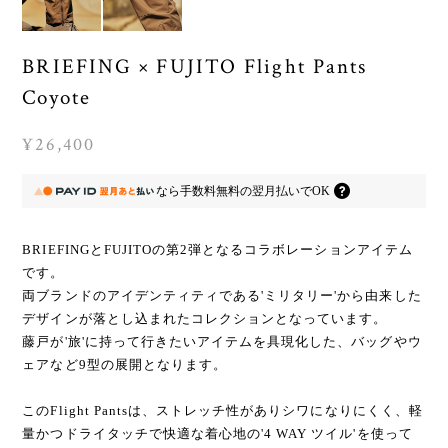
BRIEFINGとFUJITOの第2弾となるコラボレーションアイテム
です。
両ブランドのアイデンティティである'ミリタリー'から由来した
デザインが落とし込まれたコレクションとなっています。
藤戸が'旅'に持って行きたいアイテムを具現化した、バッグやウ
ェアなど9型の展開となります。
このFlight Pantsは、ストレッチ性がありシワになりにくく、軽
量かつドライタッチで快適な着心地の'4 WAY ツイル'を使って
います。
撥水性のある生地なので、少しの雨だと弾いてくれます。
裾に配置されたジップで、開閉によりシルエットを調整してい
ただけます。
ウエストはゴム入りのドローコード仕様になるので、リラック
スして穿いていただけます。
シーズンなども問わず、いろんなスタイルに合わせていただけ
ます。
同素材のコートやブルゾンとセットアップで着ていただくのも
オススメです。