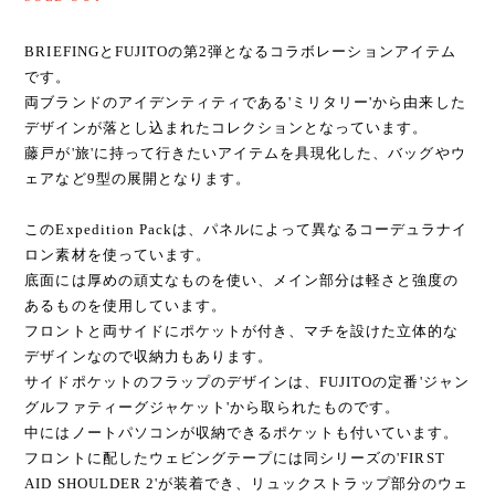
BRIEFINGとFUJITOの第2弾となるコラボレーションアイテム
です。
両ブランドのアイデンティティである'ミリタリー'から由来した
デザインが落とし込まれたコレクションとなっています。
藤戸が'旅'に持って行きたいアイテムを具現化した、バッグやウ
ェアなど9型の展開となります。
このExpedition Packは、パネルによって異なるコーデュラナイ
ロン素材を使っています。
底面には厚めの頑丈なものを使い、メイン部分は軽さと強度の
あるものを使用しています。
フロントと両サイドにポケットが付き、マチを設けた立体的な
デザインなので収納力もあります。
サイドポケットのフラップのデザインは、FUJITOの定番'ジャン
グルファティーグジャケット'から取られたものです。
中にはノートパソコンが収納できるポケットも付いています。
フロントに配したウェビングテープには同シリーズの'FIRST
AID SHOULDER 2'が装着でき、リュックストラップ部分のウェ