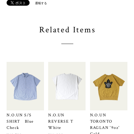
通報する
Related Items
N.O.UN S/S
N.O.UN
N.O.UN
SHIRT Blue
REVERSE T
TORONTO
Check
White
RAGLAN '9oz'