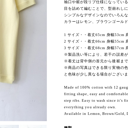
袖口や裾が段リブ仕様になってい
目を詰めて編むことで、型崩れし
シンプルなデザインなのでいろん
カラーはレモン、ブラウンゴール
1 サイズ・・着丈65cm 身幅53cm 肩
2 サイズ・・着丈66cm 身幅55cm 肩
3 サイズ・・着丈68cm 身幅57cm 肩
※製品洗い等により、若干の誤差
※着丈は背中側の首元から後裾ま
※商品の写真はできる限り実物の色
と色味が少し異なる場合がござい
Made of 100% cotton with 12 gauge 
fitting shape, easy and comfortabl
step ribs. Easy to wash since it’s f
everything you already own.
Available in Lemon, Brown/Gold, 
種類