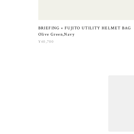
BRIEFING × FUJITO UTILITY HELMET BA
Olive Green,Navy
¥40,700