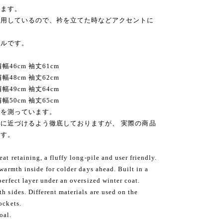
きます。
使用しているので、衿を立てた時などアクセントに
ールです。
幅46cm 袖丈61cm
幅48cm 袖丈62cm
幅49cm 袖丈64cm
幅50cm 袖丈65cm
でを測っています。
に近づけるよう徹底しておりますが、 実際の商品
ます。
at retaining, a fluffy long-pile and user friendly.
 warmth inside for colder days ahead. Built in a
perfect layer under an oversized winter coat.
h sides. Different materials are used on the
ockets.
oal.