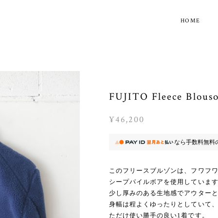
HOME
FUJITO Fleece Blous
¥46,200
なら
手数料無料
このフリースブルゾンは、フワフ
シープパイルボアを使用していま
少し厚みのある生地感でアウター
身幅は程よくゆったりとしていて
ただけ使い勝手の良い1着です。