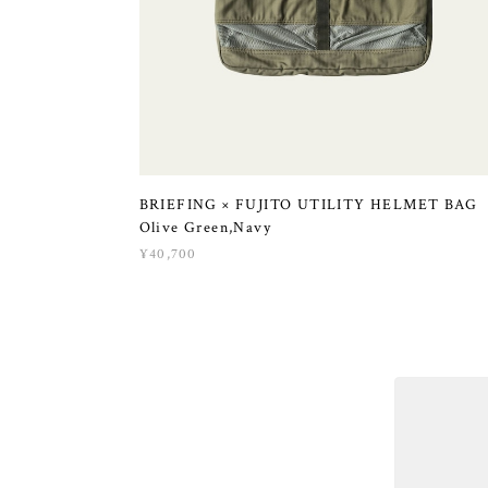
BRIEFING × FUJITO UTILITY HELMET BA
Olive Green,Navy
¥40,700