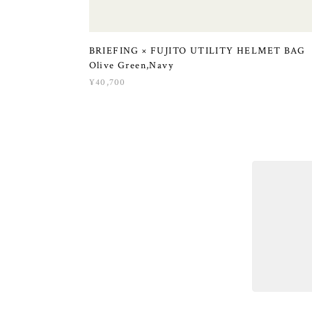
BRIEFING × FUJITO UTILITY HELMET BA
Olive Green,Navy
¥40,700