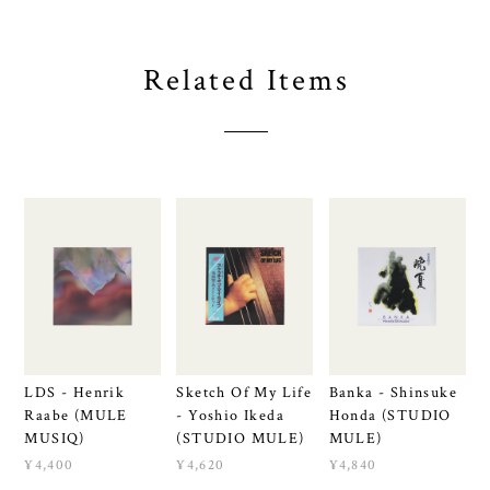
Related Items
LDS - Henrik
Sketch Of My Life
Banka - Shinsuke
Raabe (MULE
- Yoshio Ikeda
Honda (STUDIO
MUSIQ)
(STUDIO MULE)
MULE)
¥4,400
¥4,620
¥4,840