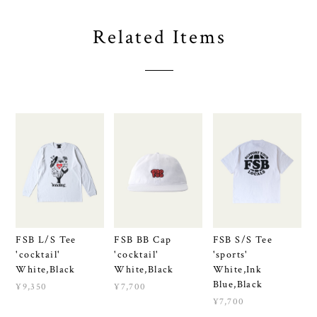
Related Items
FSB L/S Tee
FSB BB Cap
FSB S/S Tee
'cocktail'
'cocktail'
'sports'
White,Black
White,Black
White,Ink
Blue,Black
¥9,350
¥7,700
¥7,700